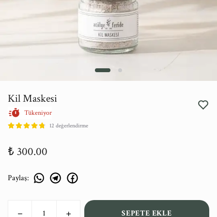
Kil Maskesi
Tükeniyor
12 değerlendirme
₺ 300.00
Paylaş
:
SEPETE EKLE