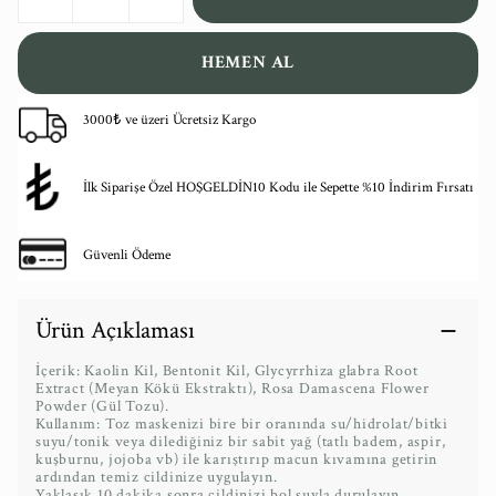
HEMEN AL
3000₺ ve üzeri Ücretsiz Kargo
İlk Siparişe Özel HOŞGELDİN10 Kodu ile Sepette %10 İndirim Fırsatı
Güvenli Ödeme
Ürün Açıklaması
İçerik: Kaolin Kil, Bentonit Kil, Glycyrrhiza glabra Root
Extract (Meyan Kökü Ekstraktı), Rosa Damascena Flower
Powder (Gül Tozu).
Kullanım: Toz maskenizi bire bir oranında su/hidrolat/bitki
suyu/tonik veya dilediğiniz bir sabit yağ (tatlı badem, aspir,
kuşburnu, jojoba vb) ile karıştırıp macun kıvamına getirin
ardından temiz cildinize uygulayın.
Yaklaşık 10 dakika sonra cildinizi bol suyla durulayın.