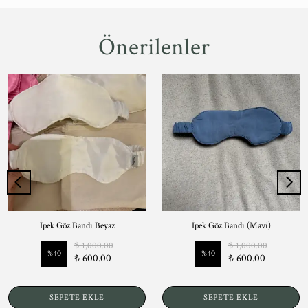
Önerilenler
İpek Göz Bandı Beyaz
İpek Göz Bandı (Mavi)
₺ 1,000.00
₺ 1,000.00
%
40
%
40
₺ 600.00
₺ 600.00
SEPETE EKLE
SEPETE EKLE