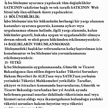
İş bu Sözleşme uyarınca yapılacak tüm değişiklikler
SATICININ takdirine bağlı ve tek taraflı SATICININ Web
Sitesi’nde ilan edilmek üzere yapılacaktır.
13- BÖLÜNEBİLİRLİK:
İşbu Sözleşme’nin bir hükmünün herhangi bir yargı alanının
kanunları uyarınca geçersiz, kanuna aykırı veya
uygulanamaz olması halinde, ilgili yargı alanında, kalan
hükümler geçerli, hukuka uygun ve uygulanabilir olmaya
devam edecek ve sözü geçen hükümden etkilenmeyecektir.
14-BAŞLIKLARIN YORUMLANMAMASI:
Sözleşmedeki başlıklar referansların kolaylaştırılması için
konulmuştur ve bu Sözleşme’nin yorumlanmasını
etkilemeyecektir.
15- YETKİ:
İş bu Sözleşmenin uygulanmasında, Gümrük ve Ticaret
Bakanlığınca ilan edilen değere kadar Tüketici Sorunları
Hakem Heyetleri ile ALICI'nın veya SATICI'nın yerleşim
yerindeki Tüketici Mahkemeleri yetkilidir. Taraflar,
şikâyet ve itirazları konusunda başvurularını, Gümrük ve
Ticaret Bakanlığı tarafından her yıl Aralık ayında
belirlenen parasal sınırlar dâhilinde tüketicinin mal veya
hizmeti satın aldığı veya ikametgâhının bulunduğu yerdeki
tüketici sorunları hakem heyetine veya tüketici