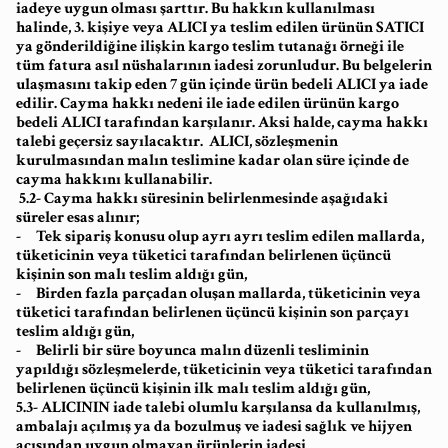
iadeye uygun olması şarttır. Bu hakkın kullanılması
halinde, 3. kişiye veya ALICI ya teslim edilen ürünün SATICI
ya gönderildiğine ilişkin kargo teslim tutanağı örneği ile
tüm fatura asıl nüshalarının iadesi zorunludur. Bu belgelerin
ulaşmasını takip eden 7 gün içinde ürün bedeli ALICI ya iade
edilir. Cayma hakkı nedeni ile iade edilen ürünün kargo
bedeli ALICI tarafından karşılanır. Aksi halde, cayma hakkı
talebi geçersiz sayılacaktır. ALICI, sözleşmenin
kurulmasından malın teslimine kadar olan süre içinde de
cayma hakkını kullanabilir.
5.2- Cayma hakkı süresinin belirlenmesinde aşağıdaki
süreler esas alınır;
- Tek sipariş konusu olup ayrı ayrı teslim edilen mallarda,
tüketicinin veya tüketici tarafından belirlenen üçüncü
kişinin son malı teslim aldığı gün,
- Birden fazla parçadan oluşan mallarda, tüketicinin veya
tüketici tarafından belirlenen üçüncü kişinin son parçayı
teslim aldığı gün,
- Belirli bir süre boyunca malın düzenli tesliminin
yapıldığı sözleşmelerde, tüketicinin veya tüketici tarafından
belirlenen üçüncü kişinin ilk malı teslim aldığı gün,
5.3- ALICININ iade talebi olumlu karşılansa da kullanılmış,
ambalajı açılmış ya da bozulmuş ve iadesi sağlık ve hijyen
açışından uygun olmayan ürünlerin iadesi