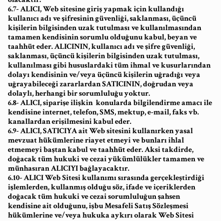
6.7- ALICI, Web sitesine giriş yapmak için kullandığı
kullanıcı adı ve şifresinin güvenliği, saklanması, üçüncü
kişilerin bilgisinden uzak tutulması ve kullanılmasından
tamamen kendisinin sorumlu olduğunu kabul, beyan ve
taahhüt eder. ALICININ, kullanıcı adı ve şifre güvenliği,
saklanması, üçüncü kişilerin bilgisinden uzak tutulması,
kullanılması gibi hususlardaki tüm ihmal ve kusurlarından
dolayı kendisinin ve/veya üçüncü kişilerin uğradığı veya
uğrayabileceği zararlardan SATICININ, doğrudan veya
dolaylı, herhangi bir sorumluluğu yoktur.
6.8- ALICI, siparişe ilişkin konularda bilgilendirme amacı ile
kendisine internet, telefon, SMS, mektup, e-mail, faks vb.
kanallardan erişilmesini kabul eder.
6.9- ALICI, SATICIYA ait Web sitesini kullanırken yasal
mevzuat hükümlerine riayet etmeyi ve bunları ihlal
etmemeyi baştan kabul ve taahhüt eder. Aksi takdirde,
doğacak tüm hukuki ve cezai yükümlülükler tamamen ve
münhasıran ALICIYI bağlayacaktır.
6.10- ALICI Web Sitesi kullanımı sırasında gerçekleştirdiği
işlemlerden, kullanmış olduğu söz, ifade ve içeriklerden
doğacak tüm hukuki ve cezai sorumluluğun şahsen
kendisine ait olduğunu, işbu Mesafeli Satış Sözleşmesi
hükümlerine ve/veya hukuka aykırı olarak Web Sitesi