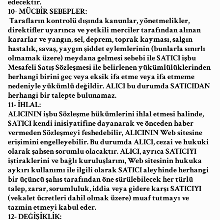
edecektir.
10- MÜCBİR SEBEPLER:
Tarafların kontrolü dışında kanunlar, yönetmelikler,
direktifler uyarınca ve yetkili merciler tarafından alınan
kararlar ve yangın, sel, deprem, toprak kayması, salgın
hastalık, savaş, yaygın şiddet eylemlerinin (bunlarla sınırlı
olmamak üzere) meydana gelmesi sebebi ile SATICI işbu
Mesafeli Satış Sözleşmesi ile belirlenen yükümlülüklerinden
herhangi birini geç veya eksik ifa etme veya ifa etmeme
nedeniyle yükümlü değildir. ALICI bu durumda SATICIDAN
herhangi bir talepte bulunamaz.
11- İHLAL:
ALICININ işbu Sözleşme hükümlerini ihlal etmesi halinde,
SATICI kendi inisiyatifine dayanarak ve önceden haber
vermeden Sözleşmeyi feshedebilir, ALICININ Web sitesine
erişimini engelleyebilir. Bu durumda ALICI, cezai ve hukuki
olarak şahsen sorumlu olacaktır. ALICI, ayrıca SATICIYI
iştiraklerini ve bağlı kuruluşlarını, Web sitesinin hukuka
aykırı kullanımı ile ilgili olarak SATICI aleyhinde herhangi
bir üçüncü şahıs tarafından öne sürülebilecek her türlü
talep, zarar, sorumluluk, iddia veya gidere karşı SATICIYI
(vekalet ücretleri dahil olmak üzere) muaf tutmayı ve
tazmin etmeyi kabul eder.
12- DEĞİŞİKLİK: