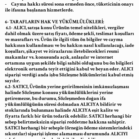
- Cayma hakkı süresi sona ermeden önce, tüketicinin onayı
ile ifasına başlanan hizmetlerde.
6- TARAFLARIN HAK VE YÜKÜMLÜLÜKLERİ:
6.1- ALICI, satışa konu Ürünün temel nitelikleri, vergiler
dahil olmak üzere satış fiyatı, ödeme şekli, teslimat koşulları
ve masrafları vs. Ürün ile ilgili tüm ön bilgiler ve cayma
hakkının kullanılması ve bu hakkın nasıl kullanılacağı, iade
koşulları, şikayet ve itirazlarını iletebilecekleri resmi
makamlar vs. konusunda açık, anlaşılır ve internet
ortamına uygun şekilde bilgi sahibi olduğunu bu ön bilgileri
elektronik ortamda teyit ettiğini kabul ve beyan eder. ALICI
siparişi verdiği anda işbu Sözleşme hükümlerini kabul etmiş
sayılır.
6.2- SATICI, Ürünün yerine getirilmesinin imkânsızlaşması
halinde Sözleşme konusu yükümlülüklerini yerine
getiremezse, bu durumu, Sözleşmeden doğan ifa
yükümlülüğünün süresi dolmadan ALICIYA bildirir ve
stoklarında bulunması halinde ALICIYA eşit kalite ve
fiyatta farklı bir ürün tedarik edebilir. SATICI herhangi bir
sebep belirtmeksizin siparişi reddetme hakkına sahiptir.
SATICI herhangi bir sebeple (örneğin ödeme sistemlerindeki
sıkıntılar) siparişi işleme alamaması durumunda ALICIYI