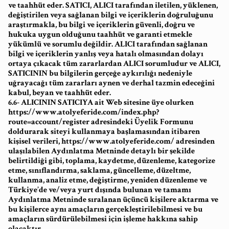
ve taahhüt eder. SATICI, ALICI tarafından iletilen, yüklenen,
değiştirilen veya sağlanan bilgi ve içeriklerin doğruluğunu
araştırmakla, bu bilgi ve içeriklerin güvenli, doğru ve
hukuka uygun olduğunu taahhüt ve garanti etmekle
yükümlü ve sorumlu değildir. ALICI tarafından sağlanan
bilgi ve içeriklerin yanlış veya hatalı olmasından dolayı
ortaya çıkacak tüm zararlardan ALICI sorumludur ve ALICI,
SATICININ bu bilgilerin gerçeğe aykırılığı nedeniyle
uğrayacağı tüm zararları aynen ve derhal tazmin edeceğini
kabul, beyan ve taahhüt eder.
6.6- ALICININ SATICIYA ait Web sitesine üye olurken
https://www.atolyeferide.com/index.php?
route=account/register adresindeki Üyelik Formunu
doldurarak siteyi kullanmaya başlamasından itibaren
kişisel verileri, https://www.atolyeferide.com/ adresinden
ulaşılabilen Aydınlatma Metninde detaylı bir şekilde
belirtildiği gibi, toplama, kaydetme, düzenleme, kategorize
etme, sınıflandırma, saklama, güncelleme, düzeltme,
kullanma, analiz etme, değiştirme, yeniden düzenleme ve
Türkiye’de ve/veya yurt dışında bulunan ve tamamı
Aydınlatma Metninde sıralanan üçüncü kişilere aktarma ve
bu kişilerce aynı amaçların gerçekleştirilebilmesi ve bu
amaçların sürdürülebilmesi için işleme hakkına sahip
olacaktır.