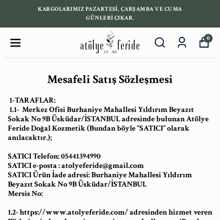
KARGOLARIMIZ PAZARTESİ, ÇARŞAMBA VE CUMA
GÜNLERİ ÇIKAR.
0
Mesafeli Satış Sözleşmesi
1-TARAFLAR:
1.1- Merkez Ofisi Burhaniye Mahallesi Yıldırım Beyazıt
Sokak No 9B Üsküdar/İSTANBUL adresinde bulunan Atölye
Feride Doğal Kozmetik (Bundan böyle “SATICI” olarak
anılacaktır.);
SATICI Telefon: 05441394990
SATICI e-posta :
atolyeferide@gmail.com
SATICI Ürün İade adresi: Burhaniye Mahallesi Yıldırım
Beyazıt Sokak No 9B Üsküdar/İSTANBUL
Mersis No:
1.2- https://www.atolyeferide.com/ adresinden hizmet veren