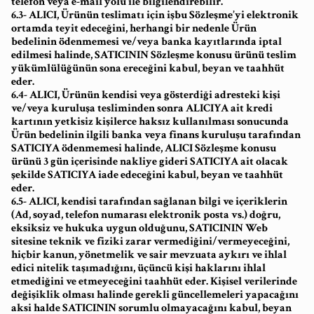
telefon veya e-mail yolu ile bilgilendirebilir.
6.3- ALICI, Ürünün teslimatı için işbu Sözleşme’yi elektronik
ortamda teyit edeceğini, herhangi bir nedenle Ürün
bedelinin ödenmemesi ve/veya banka kayıtlarında iptal
edilmesi halinde, SATICININ Sözleşme konusu ürünü teslim
yükümlülüğünün sona ereceğini kabul, beyan ve taahhüt
eder.
6.4- ALICI, Ürünün kendisi veya gösterdiği adresteki kişi
ve/veya kuruluşa tesliminden sonra ALICIYA ait kredi
kartının yetkisiz kişilerce haksız kullanılması sonucunda
Ürün bedelinin ilgili banka veya finans kuruluşu tarafından
SATICIYA ödenmemesi halinde, ALICI Sözleşme konusu
ürünü 3 gün içerisinde nakliye gideri SATICIYA ait olacak
şekilde SATICIYA iade edeceğini kabul, beyan ve taahhüt
eder.
6.5- ALICI, kendisi tarafından sağlanan bilgi ve içeriklerin
(Ad, soyad, telefon numarası elektronik posta vs.) doğru,
eksiksiz ve hukuka uygun olduğunu, SATICININ Web
sitesine teknik ve fiziki zarar vermediğini/vermeyeceğini,
hiçbir kanun, yönetmelik ve sair mevzuata aykırı ve ihlal
edici nitelik taşımadığını, üçüncü kişi haklarını ihlal
etmediğini ve etmeyeceğini taahhüt eder. Kişisel verilerinde
değişiklik olması halinde gerekli güncellemeleri yapacağını
aksi halde SATICININ sorumlu olmayacağını kabul, beyan