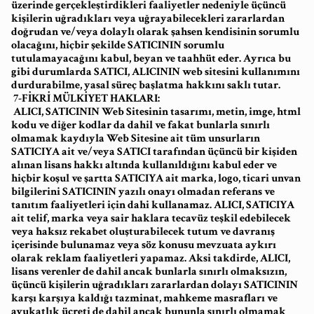
üzerinde gerçekleştirdikleri faaliyetler nedeniyle üçüncü
kişilerin uğradıkları veya uğrayabilecekleri zararlardan
doğrudan ve/veya dolaylı olarak şahsen kendisinin sorumlu
olacağını, hiçbir şekilde SATICININ sorumlu
tutulamayacağını kabul, beyan ve taahhüt eder. Ayrıca bu
gibi durumlarda SATICI, ALICININ web sitesini kullanımını
durdurabilme, yasal süreç başlatma hakkını saklı tutar.
7-FİKRİ MÜLKİYET HAKLARI:
ALICI, SATICININ Web Sitesinin tasarımı, metin, imge, html
kodu ve diğer kodlar da dahil ve fakat bunlarla sınırlı
olmamak kaydıyla Web Sitesine ait tüm unsurların
SATICIYA ait ve/veya SATICI tarafından üçüncü bir kişiden
alınan lisans hakkı altında kullanıldığını kabul eder ve
hiçbir koşul ve şartta SATICIYA ait marka, logo, ticari unvan
bilgilerini SATICININ yazılı onayı olmadan referans ve
tanıtım faaliyetleri için dahi kullanamaz. ALICI, SATICIYA
ait telif, marka veya sair haklara tecavüz teşkil edebilecek
veya haksız rekabet oluşturabilecek tutum ve davranış
içerisinde bulunamaz veya söz konusu mevzuata aykırı
olarak reklam faaliyetleri yapamaz. Aksi takdirde, ALICI,
lisans verenler de dahil ancak bunlarla sınırlı olmaksızın,
üçüncü kişilerin uğradıkları zararlardan dolayı SATICININ
karşı karşıya kaldığı tazminat, mahkeme masrafları ve
avukatlık ücreti de dahil ancak bununla sınırlı olmamak