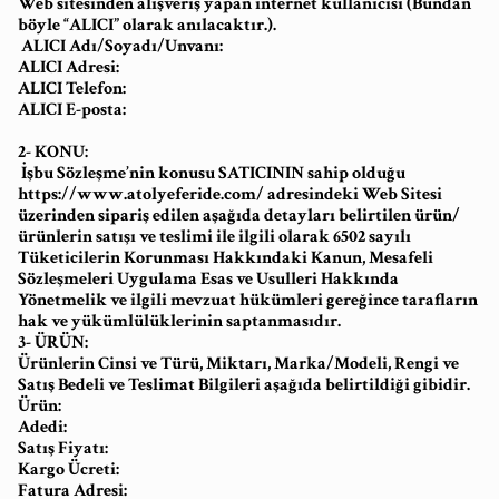
Web sitesinden alışveriş yapan internet kullanıcısı (Bundan
böyle “ALICI” olarak anılacaktır.).
ALICI Adı/Soyadı/Unvanı:
ALICI Adresi:
ALICI Telefon:
ALICI E-posta:
2- KONU:
İşbu Sözleşme’nin konusu SATICININ sahip olduğu
https://www.atolyeferide.com/ adresindeki Web Sitesi
üzerinden sipariş edilen aşağıda detayları belirtilen ürün/
ürünlerin satışı ve teslimi ile ilgili olarak 6502 sayılı
Tüketicilerin Korunması Hakkındaki Kanun, Mesafeli
Sözleşmeleri Uygulama Esas ve Usulleri Hakkında
Yönetmelik ve ilgili mevzuat hükümleri gereğince tarafların
hak ve yükümlülüklerinin saptanmasıdır.
3- ÜRÜN:
Ürünlerin Cinsi ve Türü, Miktarı, Marka/Modeli, Rengi ve
Satış Bedeli ve Teslimat Bilgileri aşağıda belirtildiği gibidir.
Ürün:
Adedi:
Satış Fiyatı:
Kargo Ücreti:
Fatura Adresi: