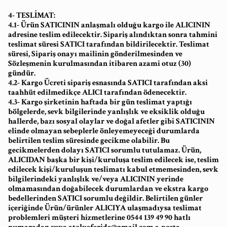
4- TESLİMAT:
4.1- Ürün SATICININ anlaşmalı olduğu kargo ile ALICININ
adresine teslim edilecektir. Sipariş alındıktan sonra tahmini
teslimat süresi SATICI tarafından bildirilecektir. Teslimat
süresi, Sipariş onayı mailinin gönderilmesinden ve
Sözleşmenin kurulmasından itibaren azami otuz (30)
gündür.
4.2- Kargo Ücreti sipariş esnasında SATICI tarafından aksi
taahhüt edilmedikçe ALICI tarafından ödenecektir.
4.3- Kargo şirketinin haftada bir gün teslimat yaptığı
bölgelerde, sevk bilgilerinde yanlışlık ve eksiklik olduğu
hallerde, bazı sosyal olaylar ve doğal afetler gibi SATICININ
elinde olmayan sebeplerle önleyemeyeceği durumlarda
belirtilen teslim süresinde gecikme olabilir. Bu
gecikmelerden dolayı SATICI sorumlu tutulamaz. Ürün,
ALICIDAN başka bir kişi/kuruluşa teslim edilecek ise, teslim
edilecek kişi/kuruluşun teslimatı kabul etmemesinden, sevk
bilgilerindeki yanlışlık ve/veya ALICININ yerinde
olmamasından doğabilecek durumlardan ve ekstra kargo
bedellerinden SATICI sorumlu değildir. Belirtilen günler
içeriğinde Ürün/ürünler ALICIYA ulaşmadıysa teslimat
problemleri müşteri hizmetlerine 0544 139 49 90 hatlı