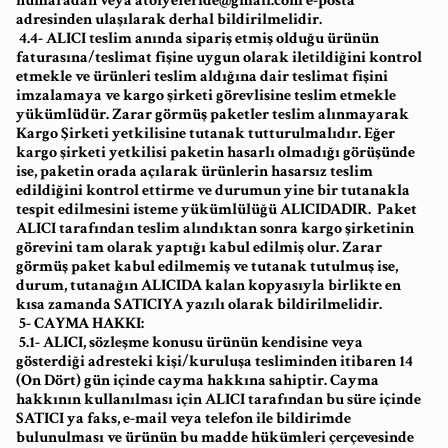
numaradan veya
atolyeferide@gmail.com
e-posta
adresinden ulaşılarak derhal bildirilmelidir.
4.4- ALICI teslim anında sipariş etmiş olduğu ürünün
faturasına/teslimat fişine uygun olarak iletildiğini kontrol
etmekle ve ürünleri teslim aldığına dair teslimat fişini
imzalamaya ve kargo şirketi görevlisine teslim etmekle
yükümlüdür. Zarar görmüş paketler teslim alınmayarak
Kargo Şirketi yetkilisine tutanak tutturulmalıdır. Eğer
kargo şirketi yetkilisi paketin hasarlı olmadığı görüşünde
ise, paketin orada açılarak ürünlerin hasarsız teslim
edildiğini kontrol ettirme ve durumun yine bir tutanakla
tespit edilmesini isteme yükümlülüğü ALICIDADIR. Paket
ALICI tarafından teslim alındıktan sonra kargo şirketinin
görevini tam olarak yaptığı kabul edilmiş olur. Zarar
görmüş paket kabul edilmemiş ve tutanak tutulmuş ise,
durum, tutanağın ALICIDA kalan kopyasıyla birlikte en
kısa zamanda SATICIYA yazılı olarak bildirilmelidir.
5- CAYMA HAKKI:
5.1- ALICI, sözleşme konusu ürünün kendisine veya
gösterdiği adresteki kişi/kuruluşa tesliminden itibaren 14
(On Dört) gün içinde cayma hakkına sahiptir. Cayma
hakkının kullanılması için ALICI tarafından bu süre içinde
SATICI ya faks, e-mail veya telefon ile bildirimde
bulunulması ve ürünün bu madde hükümleri çerçevesinde