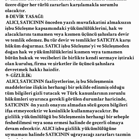
üzere diğer her türlü zararları karşılamakla sorumlu
olacaktır.
8-DEVİR YASAĞI:
ALICI, SATICININ önceden yazılı muvafakatini almaksızın
işbu Sözleşme kapsamındaki yükümlülüklerini, hak ve
alacaklarını tamamen veya kısmen üçüncü şahıslara devir
ve temlik edemez. Bu tür devir ve temlikler SATICIYA karşı
hüküm doğurmaz. SATICI işbu Sözleşme’yi ve Sözleşmeden
doğan hak ve yükümlülüklerini kısmen veya tamamen
bütün hukuk ve vecibeleri ile birlikte kendi sermaye iştiraki
olan kuruluş, firma ve şirketler ile üçüncü şahıslara
devretmek hakkı haizdir.
9- GİZLİLİK:
ALICI, SATICININ faaliyetlerine, iş bu Sözleşmenin
maddelerine ilişkin herhangi bir şekilde edinmiş olduğu
tüm bilgileri gizli tutacak ve Türk kanunlarının zorunlu
hükümleri uyarınca gerekli görülen durumlar haricinde,
SATICININ ön yazılı onayını almadan sözü geçen bilgileri
ifşa etmeyecektir ve kesinlikle kullanmayacaktır. Bu
gizlilik yükümlülüğü bu Sözleşmenin herhangi bir sebeple
feshedilmesi veya sona ermesi halinde de geçerli olmaya
devam edecektir. ALICI işbu gizlilik yükümlülüğüne
uymaması halinde SATICININ uğrayacağı zararları tazmin