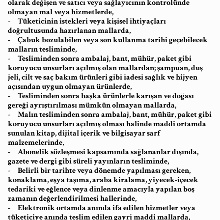
olarak değişen ve satıcı veya sağlayıcının kontrolünde
olmayan mal veya hizmetlerde,
- Tüketicinin istekleri veya kişisel ihtiyaçları
doğrultusunda hazırlanan mallarda,
- Çabuk bozulabilen veya son kullanma tarihi geçebilecek
malların tesliminde,
- Tesliminden sonra ambalaj, bant, mühür, paket gibi
koruyucu unsurları açılmış olan mallardan; şampuan, duş
jeli, cilt ve saç bakım ürünleri gibi iadesi sağlık ve hijyen
açısından uygun olmayan ürünlerde,
- Tesliminden sonra başka ürünlerle karışan ve doğası
gereği ayrıştırılması mümkün olmayan mallarda,
- Malın tesliminden sonra ambalaj, bant, mühür, paket gibi
koruyucu unsurları açılmış olması halinde maddi ortamda
sunulan kitap, dijital içerik ve bilgisayar sarf
malzemelerinde,
- Abonelik sözleşmesi kapsamında sağlananlar dışında,
gazete ve dergi gibi süreli yayınların tesliminde,
- Belirli bir tarihte veya dönemde yapılması gereken,
konaklama, eşya taşıma, araba kiralama, yiyecek-içecek
tedariki ve eğlence veya dinlenme amacıyla yapılan boş
zamanın değerlendirilmesi hallerinde,
- Elektronik ortamda anında ifa edilen hizmetler veya
tüketiciye anında teslim edilen gayri maddi mallarda,