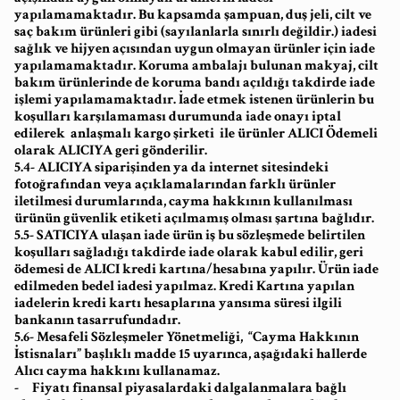
yapılamamaktadır. Bu kapsamda şampuan, duş jeli, cilt ve
saç bakım ürünleri gibi (sayılanlarla sınırlı değildir.) iadesi
sağlık ve hijyen açısından uygun olmayan ürünler için iade
yapılamamaktadır. Koruma ambalajı bulunan makyaj, cilt
bakım ürünlerinde de koruma bandı açıldığı takdirde iade
işlemi yapılamamaktadır. İade etmek istenen ürünlerin bu
koşulları karşılamaması durumunda iade onayı iptal
edilerek anlaşmalı kargo şirketi ile ürünler ALICI Ödemeli
olarak ALICIYA geri gönderilir.
5.4- ALICIYA siparişinden ya da internet sitesindeki
fotoğrafından veya açıklamalarından farklı ürünler
iletilmesi durumlarında, cayma hakkının kullanılması
ürünün güvenlik etiketi açılmamış olması şartına bağlıdır.
5.5- SATICIYA ulaşan iade ürün iş bu sözleşmede belirtilen
koşulları sağladığı takdirde iade olarak kabul edilir, geri
ödemesi de ALICI kredi kartına/hesabına yapılır. Ürün iade
edilmeden bedel iadesi yapılmaz. Kredi Kartına yapılan
iadelerin kredi kartı hesaplarına yansıma süresi ilgili
bankanın tasarrufundadır.
5.6- Mesafeli Sözleşmeler Yönetmeliği, “Cayma Hakkının
İstisnaları” başlıklı madde 15 uyarınca, aşağıdaki hallerde
Alıcı cayma hakkını kullanamaz.
- Fiyatı finansal piyasalardaki dalgalanmalara bağlı