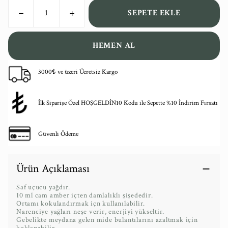
SEPETE EKLE
HEMEN AL
3000₺ ve üzeri Ücretsiz Kargo
İlk Siparişe Özel HOŞGELDİN10 Kodu ile Sepette %10 İndirim Fırsatı
Güvenli Ödeme
Ürün Açıklaması
Saf uçucu yağdır.
10 ml cam amber içten damlalıklı şişededir.
Ortamı kokulandırmak içn kullanılabilir.
Narenciye yağları neşe verir, enerjiyi yükseltir.
Gebelikte meydana gelen mide bulantılarını azaltmak için