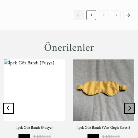
1
2
3
Önerilenler
İpek Göz Bandı (Fuşya)
İpek Göz Bandı (Van Gogh Sarısı)
₺ 1,000.00
₺ 1,000.00