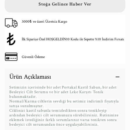
Stoğa Gelince Haber Ver
3000₺ ve üzeri Ücretsiz Kargo
İlk Siparişe Özel HOŞGELDİN10 Kodu ile Sepette %10 İndirim Fırsatı
Güvenli Ödeme
Ürün Açıklaması
Setimizin içerisinde bir adet Portakal Kastil Sabun, bir adet
Besleyici Cilt Serumu ve bir adet Leke Karşıtı Tonik
bulunmaktadır.
Normal/Karma ciltlerin sevdiği bu setimiz indirimli fiyatıyla
satışa sunulmuştur.
Cildinizi kastil sabunla temizledikten sonra tonikleyip
ardından besleyici cilt serumunuzu sürebilirsiniz. Rutininize
eklemek istediğiniz farklı serumlarınız varsa tonikten sonra
besleyici cilt serumundan önce uygulayabilirsiniz.