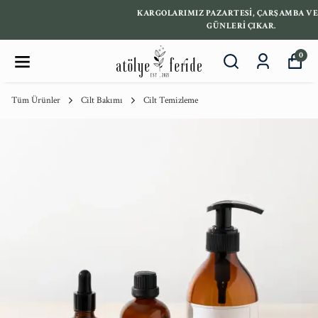
KARGOLARIMIZ PAZARTESİ, ÇARŞAMBA VE CUMA
GÜNLERİ ÇIKAR.
0
Tüm Ürünler
Cilt Bakımı
Cilt Temizleme